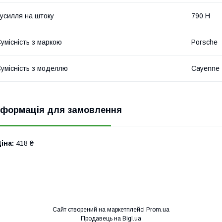
усилля на штоку
790 Н
умісність з маркою
Porsche
умісність з моделлю
Cayenne
нформація для замовлення
іна:
418 ₴
Сайт створений на маркетплейсі
Prom.ua
Продавець на Bigl.ua