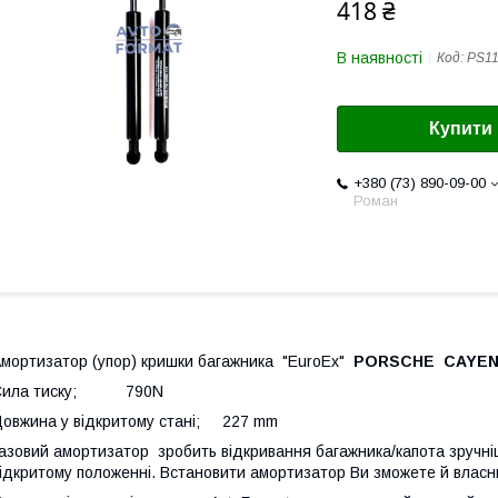
418 ₴
В наявності
Код:
PS1
Купити
+380 (73) 890-09-00
Роман
мортизатор (упор) кришки багажника "EuroEx"
PORSCHE CAYENN
Сила тиску; 790N
овжина у відкритому стані; 227 mm
азовий амортизатор зробить відкривання багажника/капота зручніш
ідкритому положенні. Встановити амортизатор Ви зможете й власн