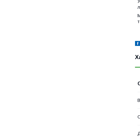
У
л
М
т
Х
В
Д