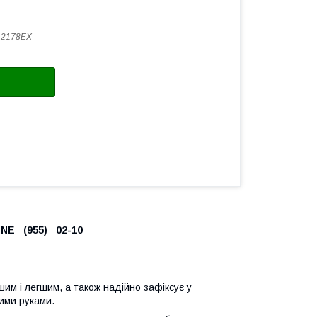
12178EX
E (955) 02-10
им і легшим, а також надійно зафіксує у
ими руками.