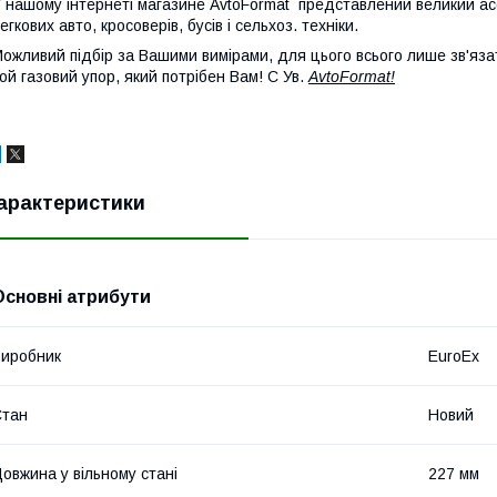
 нашому інтернеті магазине AvtoFormat представлений великий ас
егкових авто, кросоверів, бусів і сельхоз. техніки.
ожливий підбір за Вашими вимірами, для цього всього лише зв'яза
ой газовий упор, який потрібен Вам! С Ув.
AvtoFormat!
арактеристики
Основні атрибути
иробник
EuroEx
Стан
Новий
овжина у вільному стані
227 мм