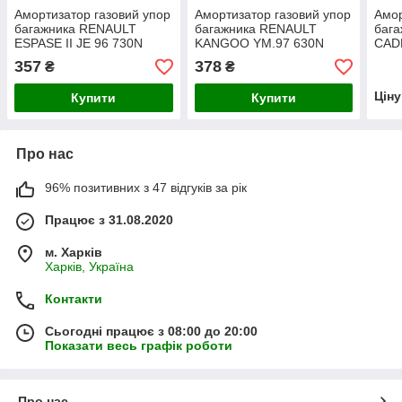
Амортизатор газовий упор
Амортизатор газовий упор
Амор
багажника RENAULT
багажника RENAULT
бага
ESPASE II JE 96 730N
KANGOO YM.97 630N
CAD
56cm
69cm
357
378
₴
₴
Цін
Купити
Купити
Про нас
96% позитивних з 47 відгуків за рік
Працює з 31.08.2020
м. Харків
Харків, Україна
Контакти
Сьогодні працює з 08:00 до 20:00
Показати весь графік роботи
Про нас