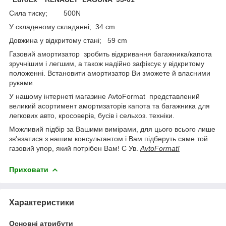
Сила тиску; 500N
У складеному складанні; 34 cm
Довжина у відкритому стані; 59 cm
Газовий амортизатор зробить відкривання багажника/капота
зручнішим і легшим, а також надійно зафіксує у відкритому
положенні. Встановити амортизатор Ви зможете й власними
руками.
У нашому інтернеті магазине AvtoFormat представлений
великий асортимент амортизаторів капота та багажника для
легкових авто, кросоверів, бусів і сельхоз. техніки.
Можливий підбір за Вашими вимірами, для цього всього лише
зв'язатися з нашим консультантом і Вам підберуть саме той
газовий упор, який потрібен Вам! С Ув.
AvtoFormat!
Приховати
Характеристики
Основні атрибути