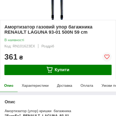
Амортизатор газовий упор багажника
RENAULT LAGUNA 93-01 500N 59 cm
В наявності
Код: RN101623EX
Роздріб
361
₴
Купити
Опис
Характеристики
Доставка
Оплата
Умови п
Опис
Амортизатор (упор) кришки багажника
"EuroEx" RENAULT LAGUNA 93-01