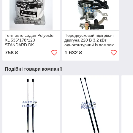
Тент авто седан Polyester
Передпусковий підігрівач
XL 535*178*120
двигуна 220 В 3,2 кВт
STANDARD DK
одноконтурний із помпою
ARMER
758
1 632
₴
₴
Подібні товари компанії