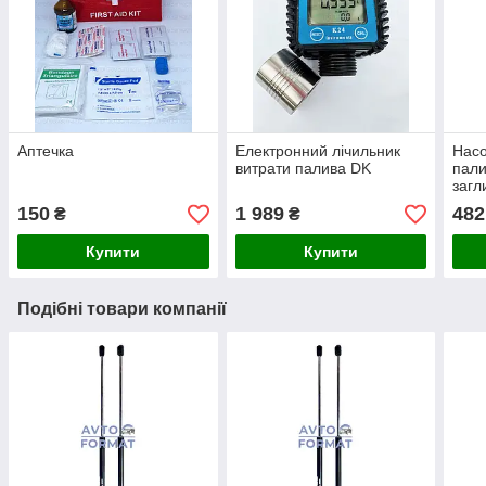
Аптечка
Електронний лічильник
Нас
витрати палива DK
пали
загл
DK 
150
1 989
482
₴
₴
Купити
Купити
Подібні товари компанії