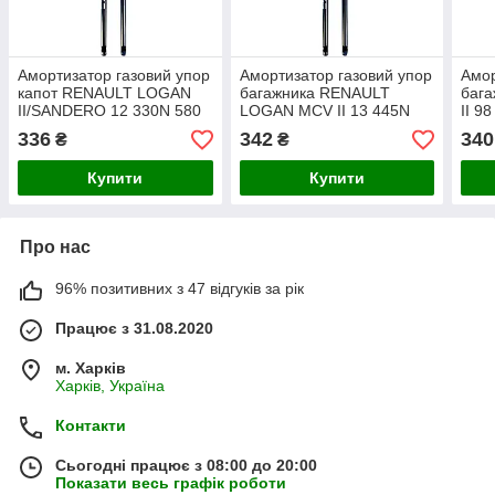
Амортизатор газовий упор
Амортизатор газовий упор
Амор
капот RENAULT LOGAN
багажника RENAULT
баг
II/SANDERO 12 330N 580
LOGAN MCV II 13 445N
II 9
mm
555 mm
336
342
340
₴
₴
Купити
Купити
Про нас
96% позитивних з 47 відгуків за рік
Працює з 31.08.2020
м. Харків
Харків, Україна
Контакти
Сьогодні працює з 08:00 до 20:00
Показати весь графік роботи