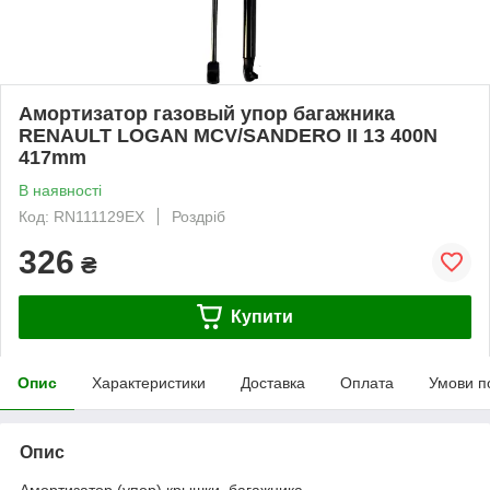
Амортизатор газовый упор багажника
RENAULT LOGAN MCV/SANDERO II 13 400N
417mm
В наявності
Код: RN111129EX
Роздріб
326
₴
Купити
Опис
Характеристики
Доставка
Оплата
Умови п
Опис
Амортизатор (упор) крышки багажника