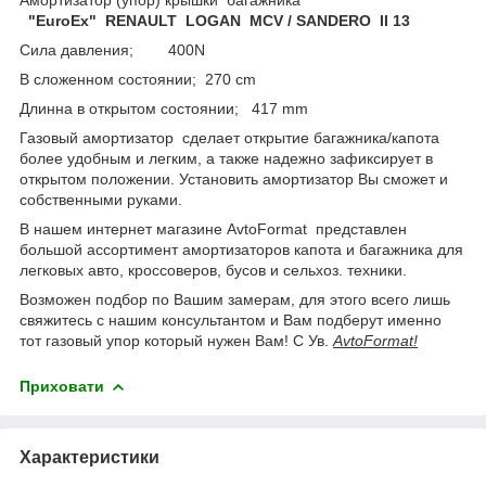
"EuroEx" RENAULT LOGAN MCV / SANDERO II 13
Сила давления; 400N
В сложенном соcтоянии; 270 cm
Длинна в открытом состоянии; 417 mm
Газовый амортизатор сделает открытие багажника/капота
более удобным и легким, а также надежно зафиксирует в
открытом положении. Установить амортизатор Вы сможет и
собственными руками.
В нашем интернет магазине AvtoFormat представлен
большой ассортимент амортизаторов капота и багажника для
легковых авто, кроссоверов, бусов и сельхоз. техники.
Возможен подбор по Вашим замерам, для этого всего лишь
свяжитесь с нашим консультантом и Вам подберут именно
тот газовый упор который нужен Вам! С Ув.
AvtoFormat!
Приховати
Характеристики