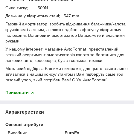
Сила тиску; 500N
Довжина у відкритому стані; 547 mm
Газовий амортизатор зробить відкривання багажника/капота
зручнішим і легшим, а також надійно зафіксує у відкритому
положенні. Встановити амортизатор Ви зможете й власними
руками.
У нашому інтернеті магазине AvtoFormat представлений
великий асортимент амортизаторів капота та багажника для
легкових авто, кросоверів, бусів і сельхоз. техніки.
Можливий підбір за Вашими вимірами, для цього всього лише
зв'язатися з нашим консультантом і Вам підберуть саме той
газовий упор, який потрібен Вам! С Ув.
AvtoFormat!
Приховати
Характеристики
Основні атрибути
Виробник
EuroEx