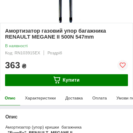
Амортизатор газовий упор багажника
RENAULT MEGANE II 500N 547mm
В наявності
Код: RN103915EX
Роздріб
363
₴
Купити
Опис
Характеристики
Доставка
Оплата
Умови п
Опис
Амортизатор (упор) кришки багажника
"EuroEx" RENAULT MEGANE II