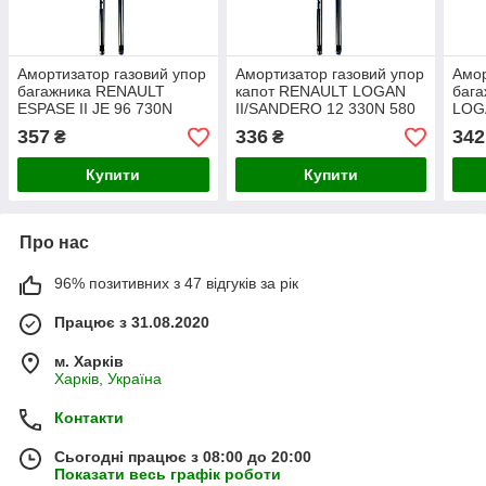
Амортизатор газовий упор
Амортизатор газовий упор
Амор
багажника RENAULT
капот RENAULT LOGAN
баг
ESPASE II JE 96 730N
II/SANDERO 12 330N 580
LOG
56cm
mm
555
357
336
342
₴
₴
Купити
Купити
Про нас
96% позитивних з 47 відгуків за рік
Працює з 31.08.2020
м. Харків
Харків, Україна
Контакти
Сьогодні працює з 08:00 до 20:00
Показати весь графік роботи