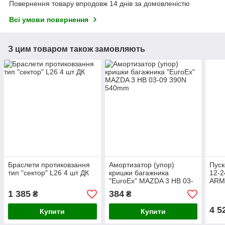
Повернення товару впродовж 14 днів за домовленістю
Всі умови повернення
З цим товаром також замовляють
Браслети протиковзання
Амортизатор (упор)
Пуск
тип "сектор" L26 4 шт ДК
кришки багажника
12-2
"EuroEx" MAZDA 3 HB 03-
ARM
09 390N 540mm
1 385
384
₴
₴
4 5
Купити
Купити