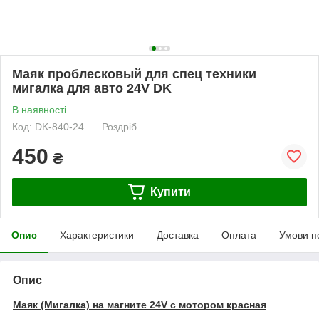
Маяк проблесковый для спец техники
мигалка для авто 24V DK
В наявності
Код: DK-840-24
Роздріб
450
₴
Купити
Опис
Характеристики
Доставка
Оплата
Умови п
Опис
Маяк (Мигалка) на магните 24V с мотором красная