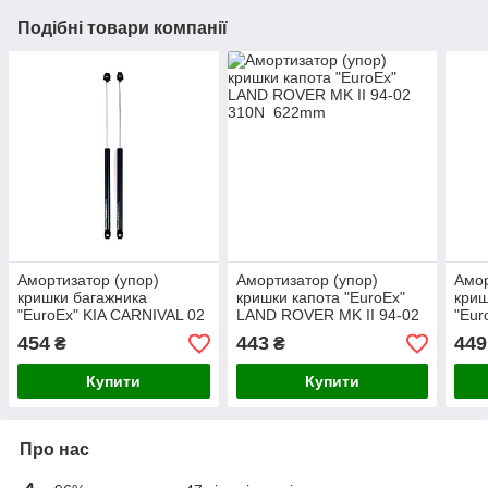
Подібні товари компанії
Амортизатор (упор)
Амортизатор (упор)
Амор
кришки багажника
кришки капота "EuroEx"
криш
"EuroEx" KIA CARNIVAL 02
LAND ROVER MK II 94-02
"Eur
725N 737mm
310N 622mm
420
454
443
449
₴
₴
Купити
Купити
Про нас