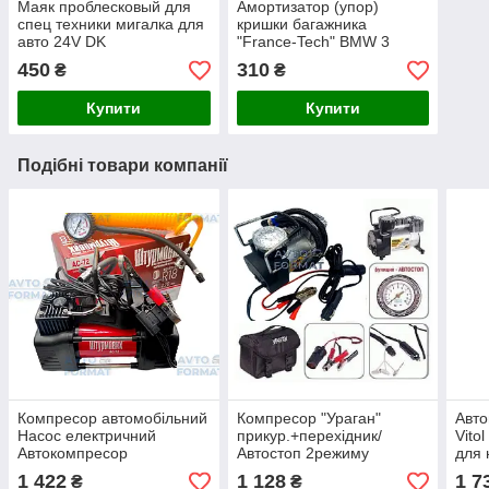
Маяк проблесковый для
Амортизатор (упор)
спец техники мигалка для
кришки багажника
авто 24V DK
"France-Tech" BMW 3
E30 290N 635 mm
450
310
₴
₴
Купити
Купити
Подібні товари компанії
Компресор автомобільний
Компресор "Ураган"
Авто
Насос електричний
прикур.+перехідник/
Vito
Автокомпресор
Автостоп 2режиму
для 
"Штурмовик" 90 л 150psi
150psi/15Amp/40л/
1 422
1 128
1 7
₴
₴