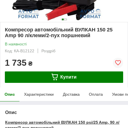
Компресор автомобільний ВУЛКАН 150 25
Amp 90 л/клеми/2-пух поршневий
В наявності
Код: КА-В12122
Роздріб
1 735
₴
Купити
Опис
Характеристики
Доставка
Оплата
Умови п
Опис
Компресор автомобільний ВУЛКАН 150 psi/25 Amp, 90 л/
клеми/2-вух поршневий