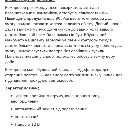
Компресор рекомендується використовувати для
позашляховиків, вантажівок, автобусів, сільхосптехніки.
Підвищена продуктивність 90 л/хв цього компресора дає
змогу швидко накачати колеса великого об'єму. Довгий шланг
дасть вам змогу легко дотягнутися до задніх коліс вашого
автомобіля, хай яким би великим він був. Вбудований
манометр на шлангу забезпечує легкий контроль тиску в
автомобільних шинах, а спеціальна кнопка спуску повітря дає
змогу швидко спустити повітря без особливих зусиль.
Наявність ліхтаря у виробі полегшить роботу в темну пору
доби.
Компресор має вбудований клапан — «дефлятор» для
стирання повітря, — дає змогу легко знизити тиск у шинах для
підвищення прохідності автомобіля.
Характеристики;
двигун постійного струму, колекторного типу,
двопоршневий
автоматичний захист від перегрівання
портативний
Напруга 12 В