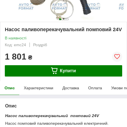
Насос паливоперекачувальний помповий 24V
В наявності
Код: emc24
Роздріб
1 801
₴
Купити
Опис
Характеристики
Доставка
Оплата
Умови п
Опис
Насос паливоперекачувальний помповий 24V
Насос помповий паливоперекачувальний електричний.