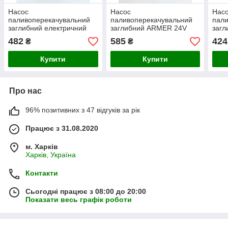
Насос
Насос
Нас
паливоперекачувальний
паливоперекачувальний
пали
заглибний електричний
заглибний ARMER 24V
загл
DK 24V 38 mm
50MM
D=50
482
585
424
₴
₴
Купити
Купити
Про нас
96% позитивних з 47 відгуків за рік
Працює з 31.08.2020
м. Харків
Харків, Україна
Контакти
Сьогодні працює з 08:00 до 20:00
Показати весь графік роботи