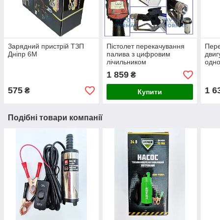
Зарядний пристрій ТЗП
Пістолет перекачування
Пере
Дніпр 6М
палива з цифровим
двиг
лічильником
одно
ARM
1 859
₴
575
1 6
₴
Купити
Подібні товари компанії