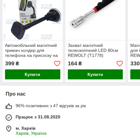
Автомобільний магнітний
Захват магнітний
Магн
тримач холдер для
телескопічний LED 80см
для 
телефона на присоску на
REWOLT (T1778)
REW
торпеду лобове скло
399
164
330
₴
₴
MAGNETIC H-CT303
Купити
Купити
Про нас
96% позитивних з 47 відгуків за рік
Працює з 31.08.2020
м. Харків
Харків, Україна