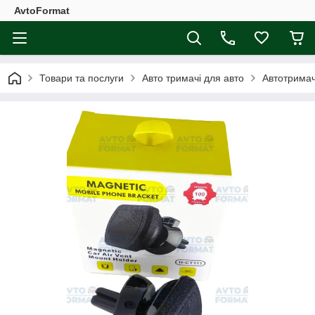
AvtoFormat
Товари та послуги
Авто тримачі для авто
Автотримач