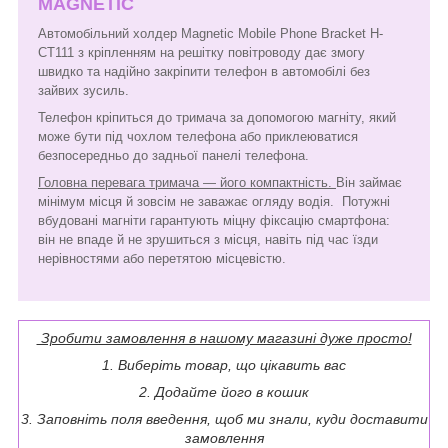
MAGNETIC
Автомобільний холдер Magnetic Mobile Phone Bracket H-
CT111 з кріпленням на решітку повітроводу дає змогу
швидко та надійно закріпити телефон в автомобілі без
зайвих зусиль.
Телефон кріпиться до тримача за допомогою магніту, який
може бути під чохлом телефона або приклеюватися
безпосередньо до задньої панелі телефона.
Головна перевага тримача — його компактність.
Він займає
мінімум місця й зовсім не заважає огляду водія. Потужні
вбудовані магніти гарантують міцну фіксацію смартфона:
він не впаде й не зрушиться з місця, навіть під час їзди
нерівностями або перетятою місцевістю.
Зробити замовлення в нашому магазині дуже просто!
1. Виберіть товар, що цікавить вас
2. Додайте його в кошик
3. Заповніть поля введення, щоб ми знали, куди доставити
замовлення