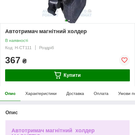
Автотримач магнітний холдер
В наявності
Код: H-CT111
Роздріб
367
₴
Купити
Опис
Характеристики
Доставка
Оплата
Умови п
Опис
Автотримач магнітний холдер