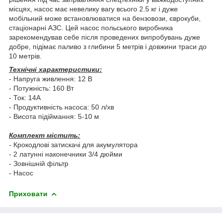
місцях, насос має невелику вагу всього 2.5 кг і дуже
мобільний може встановлюватися на бензовози, єврокуби,
стаціонарні АЗС. Цей насос польського виробника
зарекомендував себе після проведених випробувань дуже
добре, підімає паливо з глибини 5 метрів і довжини траси до
10 метрів.
Технічні характеристики:
- Напруга живлення: 12 В
- Потужність: 160 Вт
- Ток: 14А
- Продуктивність насоса: 50 л/хв
- Висота підіймання: 5-10 м
Комплект містить:
- Крокодлові затискачі для акумулятора
- 2 латунні наконечники 3/4 дюйми
- Зовнішній фільтр
- Насос
Приховати