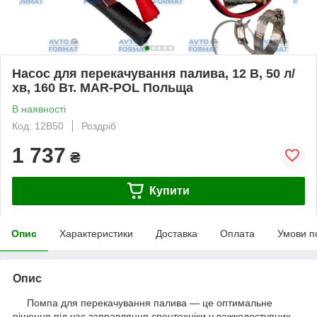
Насос для перекачування палива, 12 В, 50 л/
хв, 160 Вт. MAR-POL Польща
В наявності
Код: 12B50
Роздріб
1 737
₴
Купити
Опис
Характеристики
Доставка
Оплата
Умови п
Опис
Помпа для перекачування палива — це оптимальне
рішення під час заправляння спецтехніки у важкодоступних