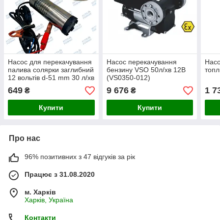
Насос для перекачування
Насос перекачування
Насо
палива солярки заглибний
бензину VSO 50л/хв 12В
топ
12 вольтів d-51 mm 30 л/хв
(VS0350-012)
зі шлангом 3 м
649
9 676
1 7
₴
₴
Купити
Купити
Про нас
96% позитивних з 47 відгуків за рік
Працює з 31.08.2020
м. Харків
Харків, Україна
Контакти