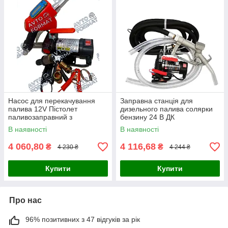
Насос для перекачування
Заправна станція для
палива 12V Пістолет
дизельного палива солярки
паливозаправний з
бензину 24 В ДК
електронним лічильником
В наявності
В наявності
4 060,80
4 116,68
₴
₴
4 230 ₴
4 244 ₴
Купити
Купити
Про нас
96% позитивних з 47 відгуків за рік