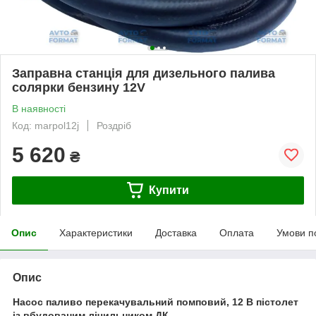
Заправна станція для дизельного палива
солярки бензину 12V
В наявності
Код: marpol12j
Роздріб
5 620
₴
Купити
Опис
Характеристики
Доставка
Оплата
Умови п
Опис
Насос паливо перекачувальний помповий, 12 В пістолет
із вбудованим лічильником ДК