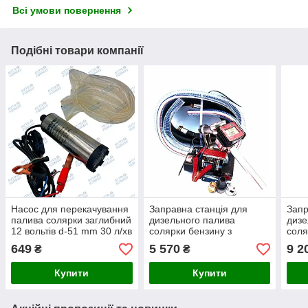
Всі умови повернення
Подібні товари компанії
Насос для перекачування
Заправна станція для
Запр
палива солярки заглибний
дизельного палива
дизе
12 вольтів d-51 mm 30 л/хв
солярки бензину з
соля
зі шлангом 3 м
витратоміром 24V
витр
649
5 570
9 2
₴
₴
Купити
Купити