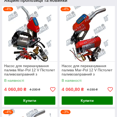
Акційні пропозиції та новинки
–4%
–4%
Насос для перекачування
Насос для перекачування
палива Mar-Pol 12 V Пістолет
палива Mar-Pol 12 V Пістолет
паливозаправний з
паливозаправний з
електронним лічильником
електронним лічильником
В наявності
В наявності
4 060,80
4 060,80
₴
₴
4 230 ₴
4 230 ₴
Купити
Купити
–4%
–3%