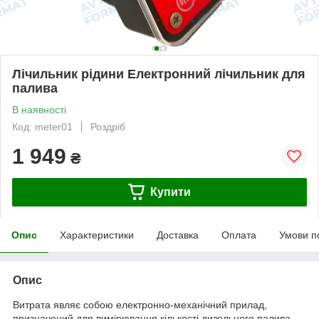
Лічильник рідини Електронний лічильник для
палива
В наявності
Код: meter01
Роздріб
1 949
₴
Купити
Опис
Характеристики
Доставка
Оплата
Умови п
Опис
Витрата являє собою електронно-механічний прилад,
призначений для вимірювання кількості дизельного палива,