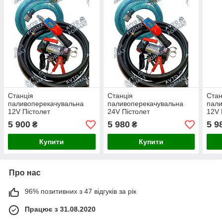
Станція
Станція
Стан
паливоперекачувальна
паливоперекачувальна
пали
12V Пістолет
24V Пістолет
12V 
паливозаправний з
паливозаправний з
пали
5 900
5 980
5 9
₴
₴
електронним лічильником
електронним лічильником
елек
Купити
Купити
Про нас
96% позитивних з 47 відгуків за рік
Працює з 31.08.2020