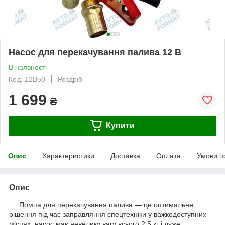
Насос для перекачування палива 12 В
В наявності
Код: 12B50
Роздріб
1 699
₴
Купити
Опис
Характеристики
Доставка
Оплата
Умови п
Опис
Помпа для перекачування палива — це оптимальне
рішення під час заправляння спецтехніки у важкодоступних
місцях, насос має невелику вагу всього 2.5 кг і дуже