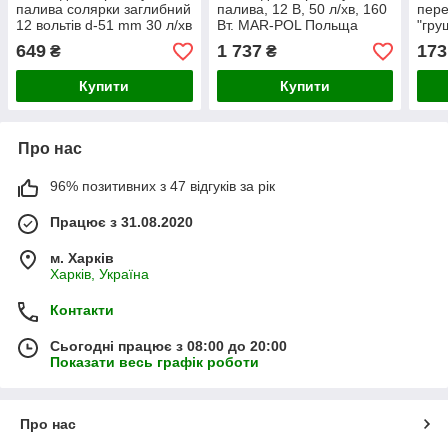
палива солярки заглибний
палива, 12 В, 50 л/хв, 160
пере
12 вольтів d-51 mm 30 л/хв
Вт. MAR-POL Польща
"гр
зі шлангом 3 м
SL0
649
1 737
173
₴
₴
Купити
Купити
Про нас
96% позитивних з 47 відгуків за рік
Працює з 31.08.2020
м. Харків
Харків, Україна
Контакти
Сьогодні працює з 08:00 до 20:00
Показати весь графік роботи
Про нас