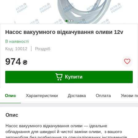
Насос вакуумного відкачування оливи 12v
В наявності
Код: 10012
Роздріб
974
₴
Купити
Опис
Характеристики
Доставка
Оплата
Умови п
Опис
Насос вакуумного відкачування оливи — ідеальне
обладнання для швидкої й чистої заміни оливи, з вашого
автомобіля без розбирання та спеціалізованих інструментів.