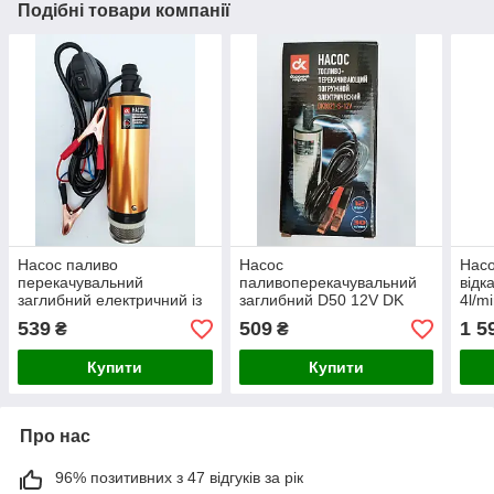
Подібні товари компанії
Насос паливо
Насос
Насо
перекачувальний
паливоперекачувальний
відк
заглибний електричний із
заглибний D50 12V DK
4l/m
фільтром 12V DK
539
509
1 5
₴
₴
Купити
Купити
Про нас
96% позитивних з 47 відгуків за рік