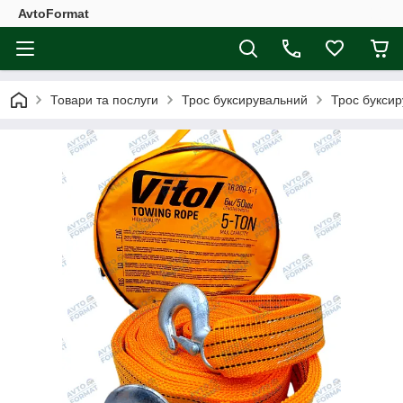
AvtoFormat
Товари та послуги
Трос буксирувальний
Трос буксир