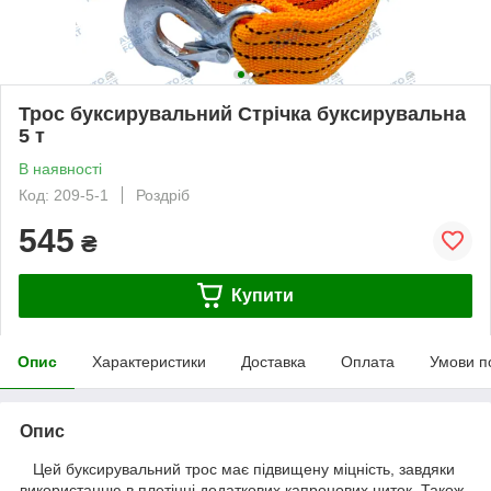
Трос буксирувальний Стрічка буксирувальна
5 т
В наявності
Код: 209-5-1
Роздріб
545
₴
Купити
Опис
Характеристики
Доставка
Оплата
Умови п
Опис
Цей буксирувальний трос має підвищену міцність, завдяки
використанню в плетінні додаткових капронових ниток. Також