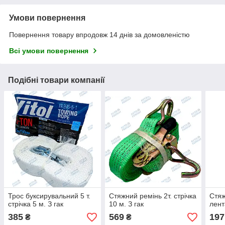
Умови повернення
Повернення товару впродовж 14 днів за домовленістю
Всі умови повернення
Подібні товари компанії
Трос буксирувальний 5 т.
Стяжний ремінь 2т. стрічка
Стяж
стрічка 5 м. З гак
10 м. З гак
лент
385
569
197
₴
₴