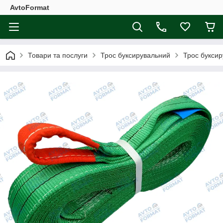
AvtoFormat
Товари та послуги
Трос буксирувальний
Трос буксир