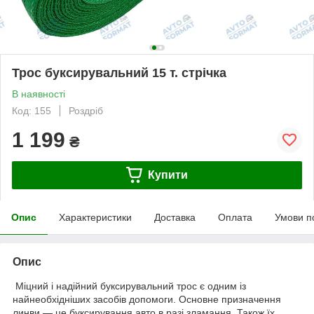
Трос буксирувальний 15 т. стрічка
В наявності
Код: 155
Роздріб
1 199
₴
Купити
Опис
Характеристики
Доставка
Оплата
Умови п
Опис
Міцний і надійний буксирувальний трос є одним із
найнеобхідніших засобів допомоги. Основне призначення
линви — це буксирування авто в разі зламання. Також їх