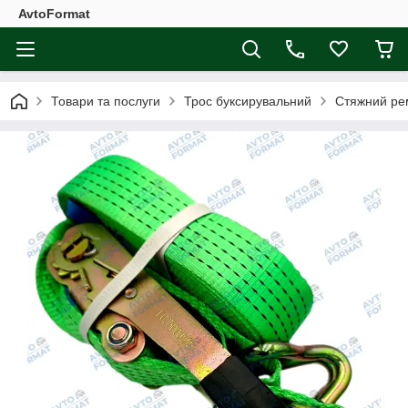
AvtoFormat
Товари та послуги
Трос буксирувальний
Стяжний ремі