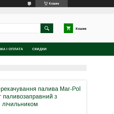
Кошик
Кошик
КА І ОПЛАТА
СКИДКИ
ерекачування палива Mar-Pol
т паливозаправний з
 лічильником