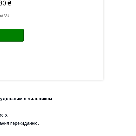
80 ₴
ol124
вбудованим лічильником
рою.
ання перекиданню.