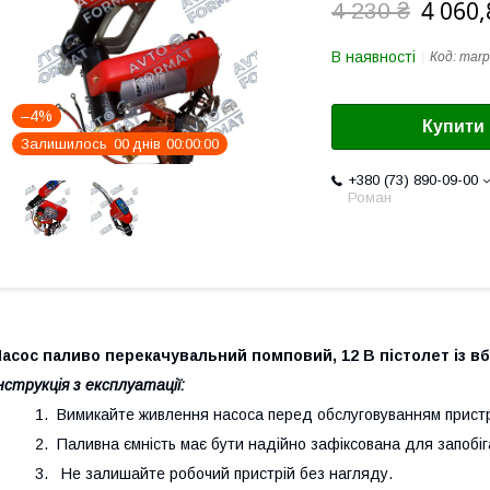
4 060,
4 230 ₴
В наявності
Код:
marp
–4%
Купити
Залишилось
0
0
днів
0
0
0
0
0
0
+380 (73) 890-09-00
Роман
Насос паливо перекачувальний помповий, 12 В пістолет із 
нструкція з експлуатації:
1. Вимикайте живлення насоса перед обслуговуванням прист
. Паливна ємність має бути надійно зафіксована для запобіг
3. Не залишайте робочий пристрій без нагляду.