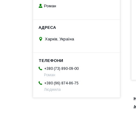
Роман
Харків, Україна
+380 (73) 890-09-00
Роман
+380 (96) 874-86-75
Людмила
І
​
2