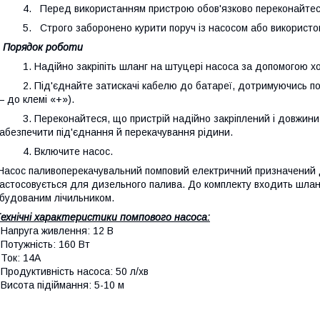
. Перед використанням пристрою обов'язково переконайтеся,
. Строго заборонено курити поруч із насосом або використовув
Порядок роботи
. Надійно закріпіть шланг на штуцері насоса за допомогою хо
. Під'єднайте затискачі кабелю до батареї, дотримуючись поля
 до клемі «+»).
. Переконайтеся, що пристрій надійно закріплений і довжини 
абезпечити під'єднання й перекачування рідини.
4. Включите насос.
асос паливоперекачувальний помповий електричний призначений д
астосовується для дизельного палива. До комплекту входить шланг
будованим лічильником.
ехнічні характеристики помпового насоса:
 Напруга живлення: 12 В
 Потужність: 160 Вт
 Ток: 14А
 Продуктивність насоса: 50 л/хв
 Висота підіймання: 5-10 м