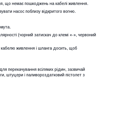
 що немає пошкоджень на кабелі живлення.
ати насос поблизу відкритого вогню.
мута.
рності (чорний затискач до клемі «-», червоний
кабелю живлення і шланга досить, щоб
ля перекачування всіляких рідин, зазвичай
и, штуцери і паливороздатковий пістолет з