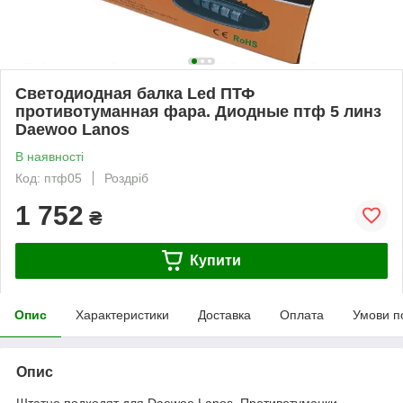
Светодиодная балка Led ПТФ
противотуманная фара. Диодные птф 5 линз
Daewoo Lanos
В наявності
Код: птф05
Роздріб
1 752
₴
Купити
Опис
Характеристики
Доставка
Оплата
Умови п
Опис
Штатно подходят для Daewoo Lanos. Противотуманки