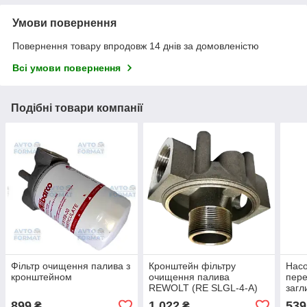
Умови повернення
Повернення товару впродовж 14 днів за домовленістю
Всі умови повернення
Подібні товари компанії
Фільтр очищення палива з
Кронштейн фільтру
Насо
кронштейном
очищення палива
пере
REWOLT (RE SLGL-4-A)
загл
філь
899
1 022
539
₴
₴