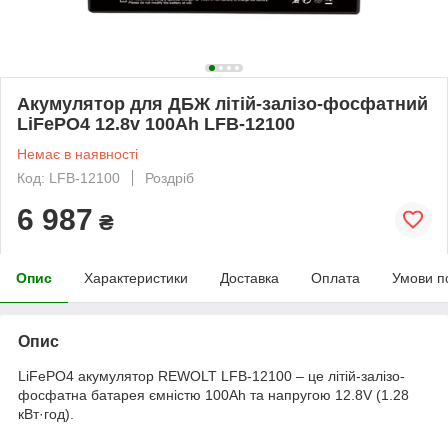
Акумулятор для ДБЖ літій-залізо-фосфатний
LiFePO4 12.8v 100Ah LFB-12100
Немає в наявності
Код: LFB-12100
Роздріб
6 987
₴
Опис
Характеристики
Доставка
Оплата
Умови п
Опис
LiFePO4 акумулятор REWOLT LFB-12100 – це літій-залізо-
фосфатна батарея ємністю 100Ah та напругою 12.8V (1.28
кВт·год).