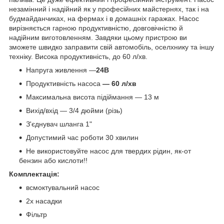
незамінний і надійний як у професійних майстернях, так і на
будмайданчиках, на фермах і в домашніх гаражах. Насос
вирізняється гарною продуктивністю, довговічністю й
надійним виготовленням. Завдяки цьому пристрою ви
зможете швидко заправити свій автомобіль, оселхнику та іншу
техніку. Висока продуктивність, до 60 л/хв.
Напруга живлення —
24В
Продуктивність насоса
— 60 л/хв
Максимальна висота підіймання — 13 м
Вихід/вхід — 3/4 дюйми (різь)
З'єднувач шланга 1"
Допустимий час роботи 30 хвилин
Не використовуйте насос для твердих рідин, як-от
бензин або кислоти!!
Комплектація:
всмоктувальний насос
2x насадки
Фільтр