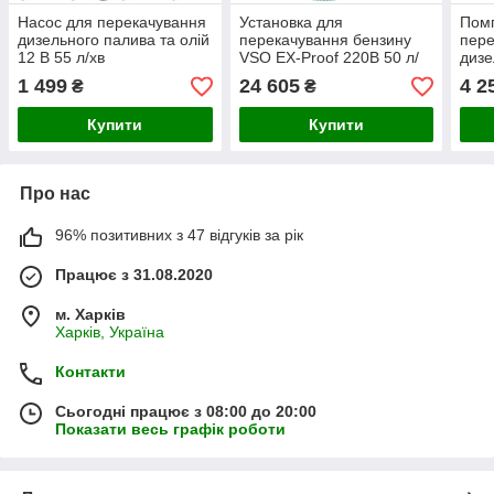
Насос для перекачування
Установка для
Помп
дизельного палива та олій
перекачування бензину
пере
12 В 55 л/хв
VSO EX-Proof 220В 50 л/
дизе
хв (VS1350-220)
ДК
1 499
24 605
4 2
₴
₴
Купити
Купити
Про нас
96% позитивних з 47 відгуків за рік
Працює з 31.08.2020
м. Харків
Харків, Україна
Контакти
Сьогодні працює з 08:00 до 20:00
Показати весь графік роботи